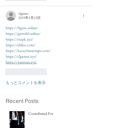
clgames
2025年1月23日
https://ftgam.online/
https://gamshf.online/
https://reapk.xyz/
https://ebilos.com/
https://karachistartups.com/
https://clgames.xyz/
https://gamsun.xyz/
いいね！
返信
もっとコメントを表示
Recent Posts
Contributed For