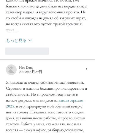
казино. Не придал значения. Но потом, уже 
ближе к ночи, когда дела были все переделаны, а 
телевизор надоел, я вдруг вспомнил про это. Не 
то чтобы я никогда не думал об азартных играх, 
но всегда считал это пустой тратой времени и 
денег.…
もっと見る
いいね！
返信
Hoa Dang
2025年8月29日
Я никогда не считал себя азартным человеком. 
Серьезно, в жизни я больше про планирование и 
стабильность. Но в прошлом году, где-то в 
начале февраля, я наткнулся на 
вавада зеркало 
2025
, и это перевернуло мой обычный вечер с 
ног на голову. Началось все с того, что я сидел 
дома, уставший после работы, и просто листал 
телефон. Работа у меня, скажем так, не самая 
веселая — сижу в офисе, разбираю документы, 