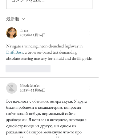
最新順
lili xie
2025年11月14日
Navigate a winding, neon-drenched highway in 
Drift Boss
, a browser-based test demanding 
absolute steering mastery for a fluid and thrilling ride.
いいね！
返信
Nicole Marks
2025年11月06日
Все началось с обычного вечера скуки. У друга 
были проблемы с компьютером, попросил 
найти какой-нибудь нормальный сайт с 
драйверами. Я копался в интернете, переходя с 
одной страницы на другую, и в одном из 
рекламных баннеров мелькнуло что-то про 