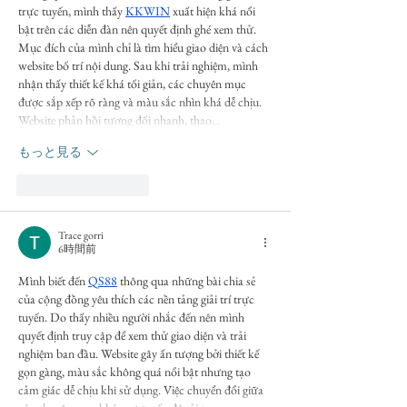
trực tuyến, mình thấy 
KKWIN
 xuất hiện khá nổi 
bật trên các diễn đàn nên quyết định ghé xem thử. 
Mục đích của mình chỉ là tìm hiểu giao diện và cách 
website bố trí nội dung. Sau khi trải nghiệm, mình 
nhận thấy thiết kế khá tối giản, các chuyên mục 
được sắp xếp rõ ràng và màu sắc nhìn khá dễ chịu. 
Website phản hồi tương đối nhanh, thao…
もっと見る
いいね！
返信
Trace gorri
6時間前
Mình biết đến 
QS88
 thông qua những bài chia sẻ 
của cộng đồng yêu thích các nền tảng giải trí trực 
tuyến. Do thấy nhiều người nhắc đến nên mình 
quyết định truy cập để xem thử giao diện và trải 
nghiệm ban đầu. Website gây ấn tượng bởi thiết kế 
gọn gàng, màu sắc không quá nổi bật nhưng tạo 
cảm giác dễ chịu khi sử dụng. Việc chuyển đổi giữa 