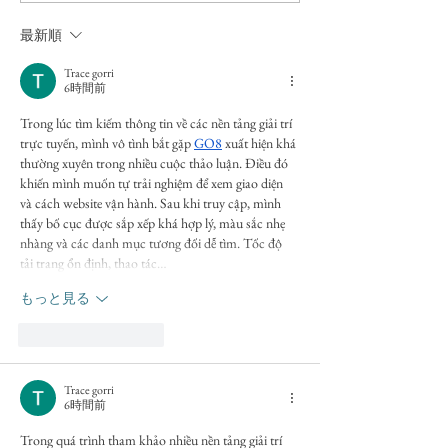
最新順
Trace gorri
6時間前
Trong lúc tìm kiếm thông tin về các nền tảng giải trí 
trực tuyến, mình vô tình bắt gặp 
GO8
 xuất hiện khá 
thường xuyên trong nhiều cuộc thảo luận. Điều đó 
khiến mình muốn tự trải nghiệm để xem giao diện 
và cách website vận hành. Sau khi truy cập, mình 
thấy bố cục được sắp xếp khá hợp lý, màu sắc nhẹ 
nhàng và các danh mục tương đối dễ tìm. Tốc độ 
tải trang ổn định, thao tác…
もっと見る
いいね！
返信
Trace gorri
6時間前
Trong quá trình tham khảo nhiều nền tảng giải trí 