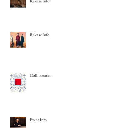
Release Info
Release Info
Collaboration
Event Info