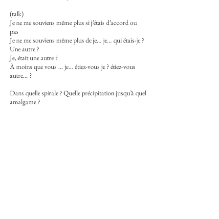
(talk)
Je ne me souviens même plus si j’étais d’accord ou
pas
Je ne me souviens même plus de je… je… qui étais-je ?
Une autre ?
Je, était une autre ?
À moins que vous … je… étiez-vous je ? étiez-vous
autre… ?
Dans quelle spirale ? Quelle précipitation jusqu’à quel
amalgame ?
Et quel cercle infernal prétendait nous confondre si
fondant, si collant !
(Singing)
Que faisiez-vous là
Là dans ma chair à la dérive
Que faisiez-vous là
Là dans mon Sacré Cœur ?
Que faisiez-vous là
Capitaine sur mon bateau ivre
Que faisiez-vous là
Là au cœur de mes peur ?