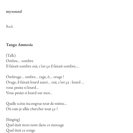
mysound
Back
Tango Amnesia
(Talk)
Ombre… sombre
Il faisait sombre oui, c’est ça il faisait sombre….
Ombrage… ombre… rage, ô… orage !
Orage, il faisait lourd aussi… oui, c’est ça : lourd …
vous pesiez si lourd…
Vous pesiez si lourd sur moi…
Quelle scène incongrue tout de même…
Où suis-je allée chercher tout ça ?
(Singing)
Quel était mon nom dans ce message
Quel était ce songe