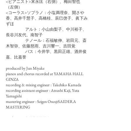
<ビアニスト>末永匡（右側）、梅田智也
（左側）
<コーラス>ソプラノ：小塩満理奈、開さや
香、高井千慧子、高橋桂、辰巳啓子、眞下み
ずほ
アルト：小山由梨子、中川裕子、
長谷川友代、南智子
テノール：石福敏伸、岩田元、斎
木智弥、佐藤慈雨、吉川響一、吉田覚
バス：今井学、黒田正雄、酒井俊
嘉、比嘉誉
produced by Jun Miyake
pianos and chorus recorded at YAMAHA HALL
GINZA
recording & mixing engineer : Takehiko Kamada
recording assistant engineer : Atsushi Kaji, Yuta
Yamagishi
mastering engineer : Seigen Ono@SAIDERA
MASTERING
art direction BATDESIGN
photography : Jun Nishimura