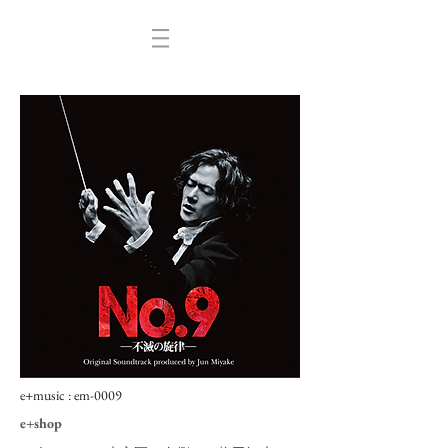
e+music : em
-0009
e+shop